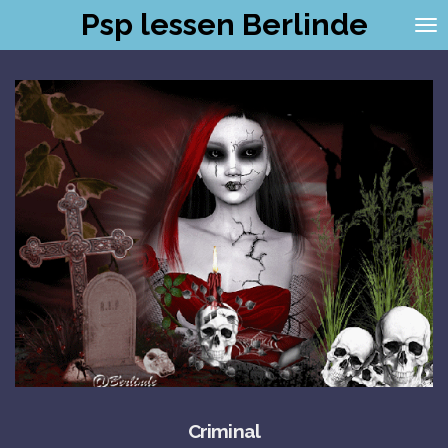
Psp lessen Berlinde
Ga
direct
naar
de
hoofdinhoud
Criminal