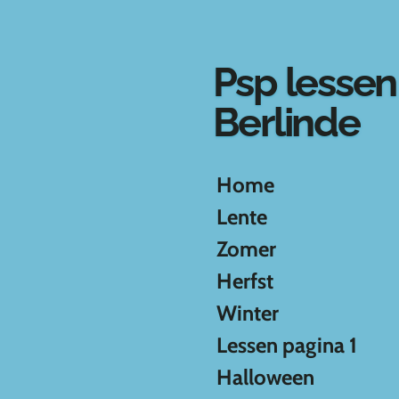
Ga
direct
naar
Psp lessen
de
hoofdinhoud
Berlinde
Home
Lente
Zomer
Herfst
Winter
Lessen pagina 1
Halloween