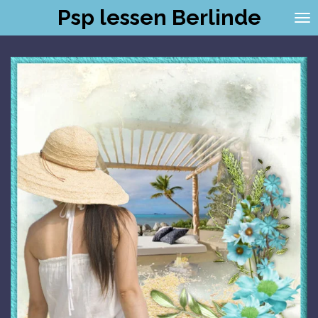
Psp lessen Berlinde
Ga
direct
naar
de
hoofdinhoud