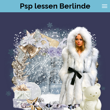
Psp lessen Berlinde
Ga
direct
naar
de
hoofdinhoud