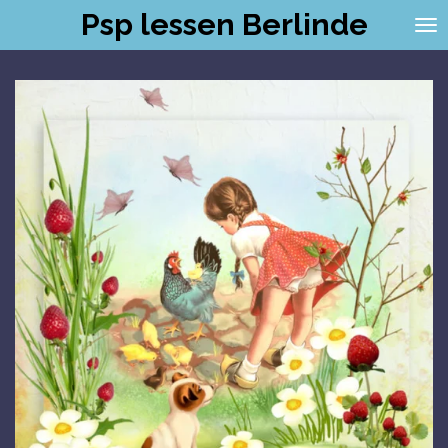
Psp lessen Berlinde
Ga
direct
naar
de
hoofdinhoud