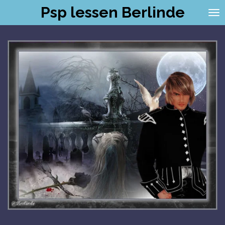
Psp lessen Berlinde
Ga
direct
naar
de
hoofdinhoud