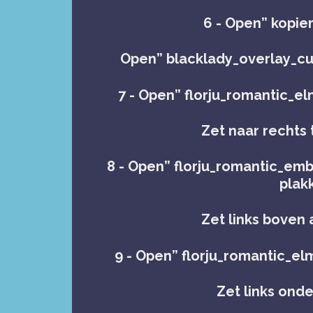
6 - Open” kopie
Open” blacklady_overlay_cu
7 - Open” florju_romantic_el
Zet naar rechts t
8 - Open” florju_romantic_emb
plak
Zet links boven a
9 - Open” florju_romantic_elm
Zet links onder