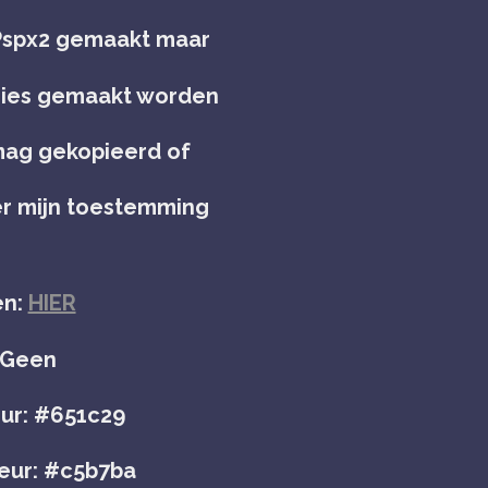
 Pspx2 gemaakt maar
rsies gemaakt worden
 mag gekopieerd of
er mijn toestemming
en:
HIER
: Geen
ur: #651c29
eur: #c5b7ba