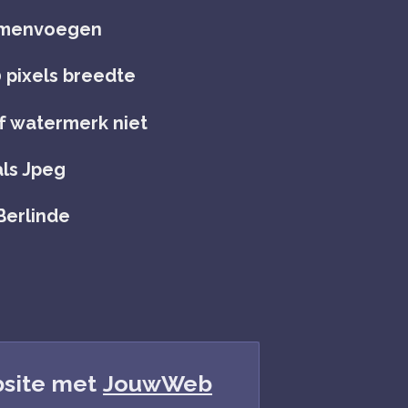
samenvoegen
 pixels breedte
f watermerk niet
als Jpeg
Berlinde
site met
JouwWeb