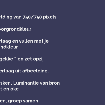
lding van 750/750 pixels
voorgrondkleur
laag en vullen met je
ondkleur
ckke “ en zet opzij
rlaag uit afbeelding.
asker , Luminantie van bron
t en oke
en, groep samen