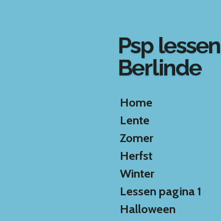
Ga
direct
naar
Psp lessen
de
hoofdinhoud
Berlinde
Home
Lente
Zomer
Herfst
Winter
Lessen pagina 1
Halloween