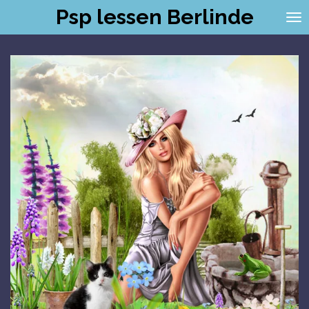
Psp lessen Berlinde
Ga
direct
naar
de
hoofdinhoud