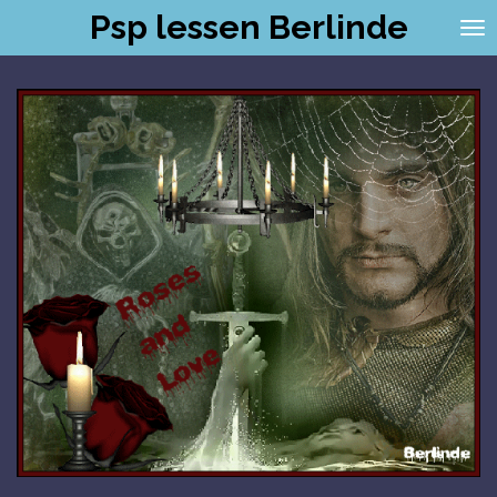
Psp lessen Berlinde
Ga
direct
naar
de
hoofdinhoud