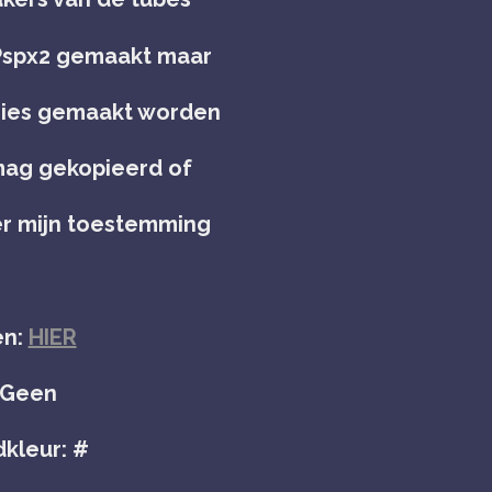
 Pspx2 gemaakt maar
rsies gemaakt worden
 mag gekopieerd of
er mijn toestemming
en:
HIER
: Geen
kleur: #