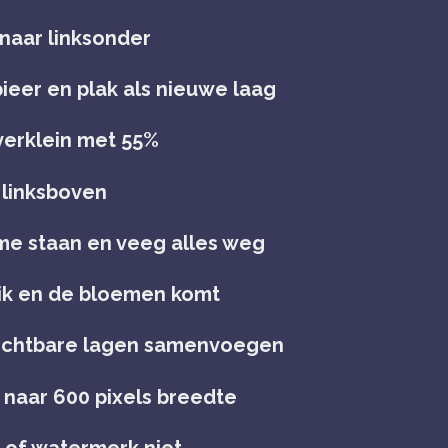
 naar linksonder
ieer en plak als nieuwe laag
verklein met 55%
 linksboven
ame staan en veeg alles weg
rik en de bloemen komt
, zichtbare lagen samenvoegen
g naar 600 pixels breedte
m of watermerk niet