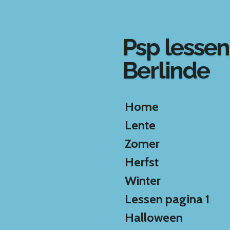
Ga
direct
naar
Psp lessen
de
hoofdinhoud
Berlinde
Home
Lente
Zomer
Herfst
Winter
Lessen pagina 1
Halloween