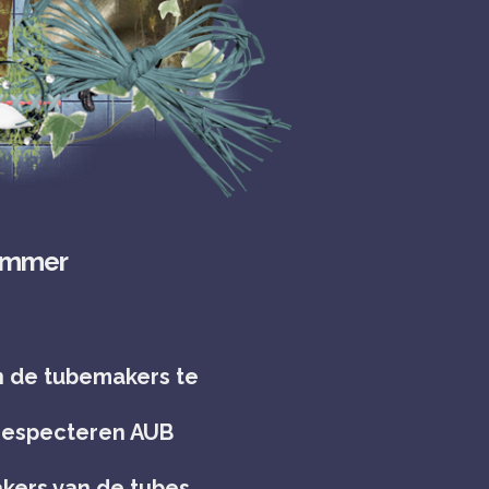
ummer
n de tubemakers te
 respecteren AUB
kers van de tubes