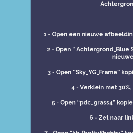
Achtergron
1 - Open een nieuwe afbeeldin
2 - Open “ Achtergrond_Blue 
nieuwe
3 - Open “Sky_YG_Frame” kopi
4 - Verklein met 30%
5 - Open “pdc_grass4” kopie
6 - Zet naar lin
7 - Open “kb-PrettyShabby” ko